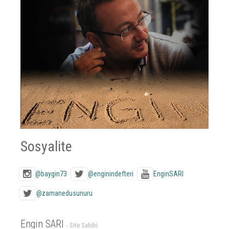
Sosyalite
@baygin73
@enginindefteri
EnginSARI
@zamanedusunuru
Engin SARI
- Site Sahibi