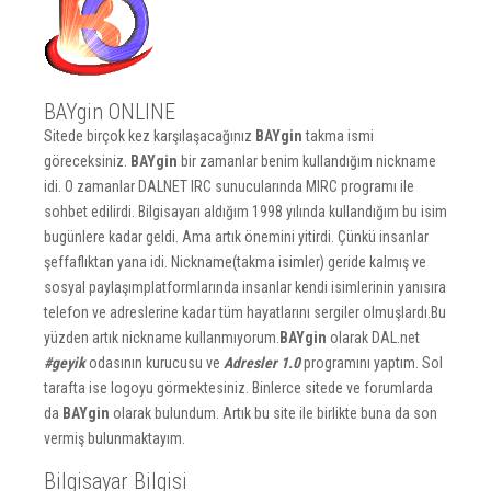
BAYgin ONLINE
Sitede birçok kez karşılaşacağınız
BAYgin
takma ismi
göreceksiniz.
BAYgin
bir zamanlar benim kullandığım nickname
idi. O zamanlar DALNET IRC sunucularında MIRC programı ile
sohbet edilirdi. Bilgisayarı aldığım 1998 yılında kullandığım bu isim
bugünlere kadar geldi. Ama artık önemini yitirdi. Çünkü insanlar
şeffaflıktan yana idi. Nickname(takma isimler) geride kalmış ve
sosyal paylaşımplatformlarında insanlar kendi isimlerinin yanısıra
telefon ve adreslerine kadar tüm hayatlarını sergiler olmuşlardı.Bu
yüzden artık nickname kullanmıyorum.
BAYgin
olarak DAL.net
#geyik
odasının kurucusu ve
Adresler 1.0
programını yaptım. Sol
tarafta ise logoyu görmektesiniz. Binlerce sitede ve forumlarda
da
BAYgin
olarak bulundum. Artık bu site ile birlikte buna da son
vermiş bulunmaktayım.
Bilgisayar Bilgisi