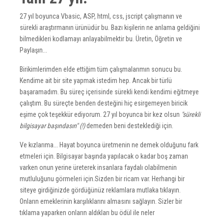
27 yıl boyunca Vbasic, ASP, html, css, jscript çalışmanın ve
sürekli araştırmanın ürünüdür bu. Bazı kişilerin ne anlama geldiğini
bilmedikleri kodlamayı anlayabilmektir bu. Üretin, Öğretin ve
Paylaşın...
Birikimlerimden elde ettiğim tüm çalışmalarımın sonucu bu.
Kendime ait bir site yapmak istedim hep. Ancak bir türlü
başaramadım. Bu süreç içerisinde sürekli kendi kendimi eğitmeye
çalıştım. Bu süreçte benden desteğini hiç esirgemeyen biricik
eşime çok teşekkür ediyorum. 27 yıl boyunca bir kez olsun
"sürekli
bilgisayar başındasın" (!)
demeden beni desteklediği için.
Ve kızlarıma... Hayat boyunca üretmenin ne demek olduğunu fark
etmeleri için. Bilgisayar başında yapılacak o kadar boş zaman
varken onun yerine üreterek insanlara faydalı olabilmenin
mutluluğunu görmeleri için.Sizden bir ricam var. Herhangi bir
siteye girdiğinizde gördüğünüz reklamlara mutlaka tıklayın.
Onların emeklerinin karşılıklarını almasını sağlayın. Sizler bir
tıklama yaparken onların aldıkları bu ödül ile neler