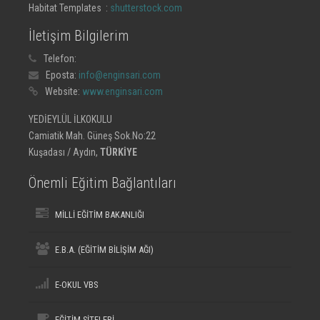
Habitat Templates :
shutterstock.com
İletişim Bilgilerim
Telefon:
Eposta:
info@enginsari.com
Website:
www.enginsari.com
YEDİEYLÜL İLKOKULU
Camiatik Mah. Güneş Sok.No:22
Kuşadası / Aydın,
TÜRKİYE
Önemli Eğitim Bağlantıları
MİLLİ EĞİTİM BAKANLIĞI
E.B.A. (EĞİTİM BİLİŞİM AĞI)
E-OKUL VBS
EĞİTİM SİTELERİ