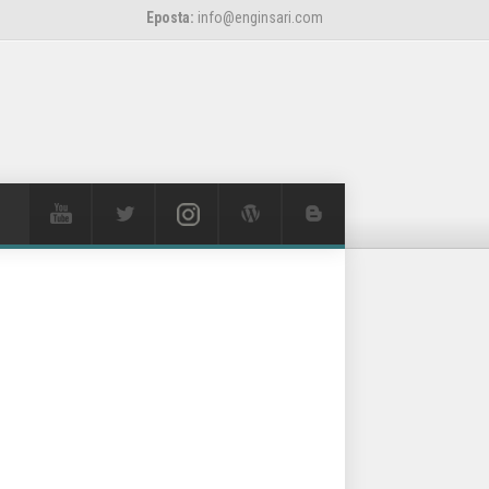
Eposta:
info@enginsari.com