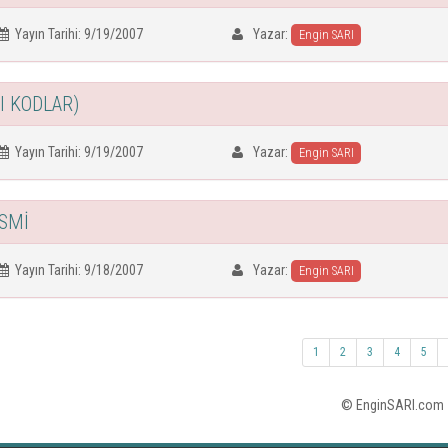
Yayın Tarihi: 9/19/2007
Yazar:
Engin SARI
I KODLAR)
Yayın Tarihi: 9/19/2007
Yazar:
Engin SARI
İSMİ
Yayın Tarihi: 9/18/2007
Yazar:
Engin SARI
1
2
3
4
5
© EnginSARI.com