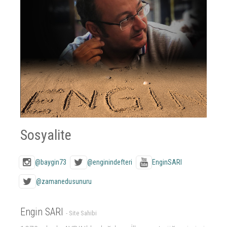
Sosyalite
@baygin73
@enginindefteri
EnginSARI
@zamanedusunuru
Engin SARI
- Site Sahibi