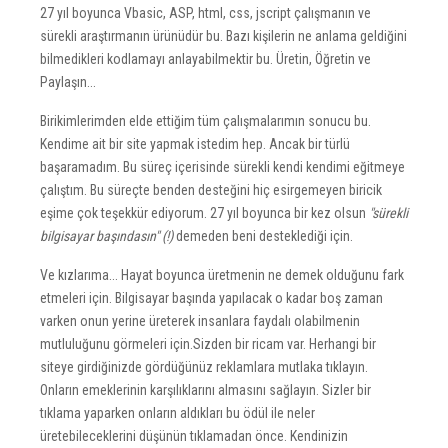
27 yıl boyunca Vbasic, ASP, html, css, jscript çalışmanın ve
sürekli araştırmanın ürünüdür bu. Bazı kişilerin ne anlama geldiğini
bilmedikleri kodlamayı anlayabilmektir bu. Üretin, Öğretin ve
Paylaşın...
Birikimlerimden elde ettiğim tüm çalışmalarımın sonucu bu.
Kendime ait bir site yapmak istedim hep. Ancak bir türlü
başaramadım. Bu süreç içerisinde sürekli kendi kendimi eğitmeye
çalıştım. Bu süreçte benden desteğini hiç esirgemeyen biricik
eşime çok teşekkür ediyorum. 27 yıl boyunca bir kez olsun
"sürekli
bilgisayar başındasın" (!)
demeden beni desteklediği için.
Ve kızlarıma... Hayat boyunca üretmenin ne demek olduğunu fark
etmeleri için. Bilgisayar başında yapılacak o kadar boş zaman
varken onun yerine üreterek insanlara faydalı olabilmenin
mutluluğunu görmeleri için.Sizden bir ricam var. Herhangi bir
siteye girdiğinizde gördüğünüz reklamlara mutlaka tıklayın.
Onların emeklerinin karşılıklarını almasını sağlayın. Sizler bir
tıklama yaparken onların aldıkları bu ödül ile neler
üretebileceklerini düşünün tıklamadan önce. Kendinizin