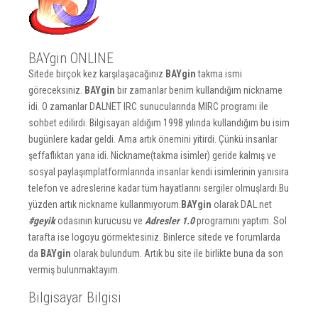
BAYgin ONLINE
Sitede birçok kez karşılaşacağınız
BAYgin
takma ismi
göreceksiniz.
BAYgin
bir zamanlar benim kullandığım nickname
idi. O zamanlar DALNET IRC sunucularında MIRC programı ile
sohbet edilirdi. Bilgisayarı aldığım 1998 yılında kullandığım bu isim
bugünlere kadar geldi. Ama artık önemini yitirdi. Çünkü insanlar
şeffaflıktan yana idi. Nickname(takma isimler) geride kalmış ve
sosyal paylaşımplatformlarında insanlar kendi isimlerinin yanısıra
telefon ve adreslerine kadar tüm hayatlarını sergiler olmuşlardı.Bu
yüzden artık nickname kullanmıyorum.
BAYgin
olarak DAL.net
#geyik
odasının kurucusu ve
Adresler 1.0
programını yaptım. Sol
tarafta ise logoyu görmektesiniz. Binlerce sitede ve forumlarda
da
BAYgin
olarak bulundum. Artık bu site ile birlikte buna da son
vermiş bulunmaktayım.
Bilgisayar Bilgisi