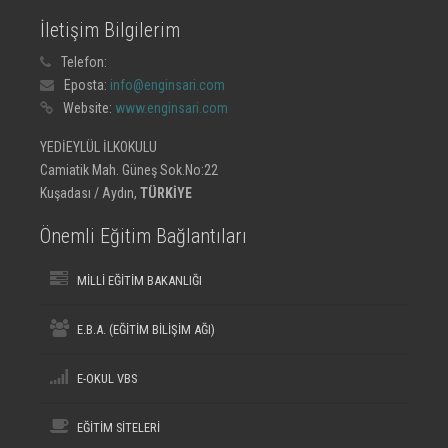
İletişim Bilgilerim
Telefon:
Eposta:
info@enginsari.com
Website:
www.enginsari.com
YEDİEYLÜL İLKOKULU
Camiatik Mah. Güneş Sok.No:22
Kuşadası / Aydın,
TÜRKİYE
Önemli Eğitim Bağlantıları
MİLLİ EĞİTİM BAKANLIĞI
E.B.A. (EĞİTİM BİLİŞİM AĞI)
E-OKUL VBS
EĞİTİM SİTELERİ